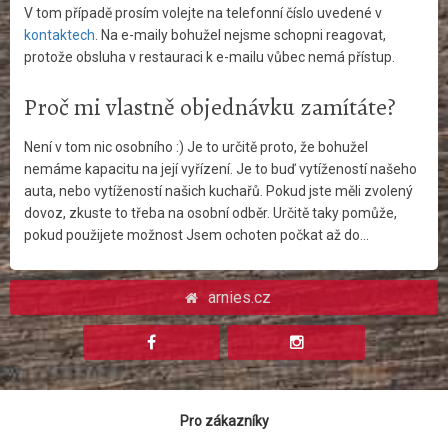
V tom případě prosím volejte na telefonní číslo uvedené v
kontaktech
. Na e-maily bohužel nejsme schopni reagovat,
protože obsluha v restauraci k e-mailu vůbec nemá přístup.
Proč mi vlastně objednávku zamítáte?
Není v tom nic osobního :) Je to určitě proto, že bohužel
nemáme kapacitu na její vyřízení. Je to buď vytížeností našeho
auta, nebo vytížeností našich kuchařů. Pokud jste měli zvolený
dovoz, zkuste to třeba na osobní odběr. Určitě taky pomůže,
pokud použijete možnost Jsem ochoten počkat až do…
arnies.cz
Pro zákazníky