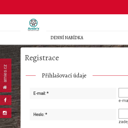
DENNÍ NABÍDKA
Registrace
arnies.cz
Přihlašovací údaje
E-mail: *
e-mai
Heslo: *
zadej