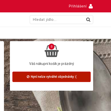
Přihlášení
0
Váš nákupní košík je prázdný
Nyní nelze vytvářet objednávky :(