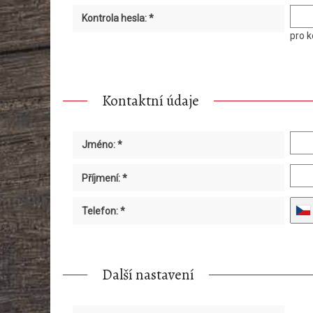
Kontrola hesla: *
pro k
Kontaktní údaje
Jméno: *
Příjmení: *
Telefon: *
Další nastavení