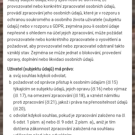
provozovatel nebo konkrétní zpracovatel osobních údajů,
provádí zpracování jeho osobních údajů, které je v rozporu s
ochranou soukromého a osobního života uživatele (subjektu
údajů) nebo v rozporu s GDPR, zejména jsou-li osobní údaje
nepřesné s ohledem na účel jejich zpracování, může požádat
provozovatele nebo konkrétního zpracovatele o vysvětlení a
požadovat, aby provozovatel nebo zpracovatel odstranil takto
vzniklý stav. Zejména se může jednat o blokování, provedení
opravy, doplnění nebo likvidaci osobních údajů.
Uživatel (subjektu údajů) má právo:
svůj souhlas kdykoli odvolat;
požadovat od správce přístup k osobním údajům (čl.15)
týkajícím se subjektu údajů, jejich opravu (čl.16) nebo výmaz
(čl. 17), na omezení zpracování (čl.18), a vznést námitku
proti zpracování (čl.21), jakož i práva na přenositelnost údajů
(čl.20);
odvolat kdykoli souhlas, pokud je zpracování založeno na čl.
6 odst. 1 písm. a) nebo čl. 9 odst. 2 písm. a),, aniž je tím
dotčena zákonnost zpracování založená na souhlasu