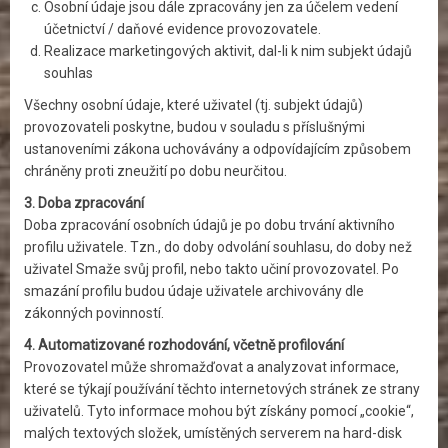
Osobní údaje jsou dále zpracovány jen za účelem vedení
účetnictví / daňové evidence provozovatele.
Realizace marketingových aktivit, dal-li k nim subjekt údajů
souhlas
Všechny osobní údaje, které uživatel (tj. subjekt údajů)
provozovateli poskytne, budou v souladu s příslušnými
ustanoveními zákona uchovávány a odpovídajícím způsobem
chráněny proti zneužití po dobu neurčitou.
3. Doba zpracování
Doba zpracování osobních údajů je po dobu trvání aktivního
profilu uživatele. Tzn., do doby odvolání souhlasu, do doby než
uživatel Smaže svůj profil, nebo takto učiní provozovatel. Po
smazání profilu budou údaje uživatele archivovány dle
zákonných povinností.
4. Automatizované rozhodování, včetně profilování
Provozovatel může shromažďovat a analyzovat informace,
které se týkají používání těchto internetových stránek ze strany
uživatelů. Tyto informace mohou být získány pomocí „cookie“,
malých textových složek, umístěných serverem na hard-disk