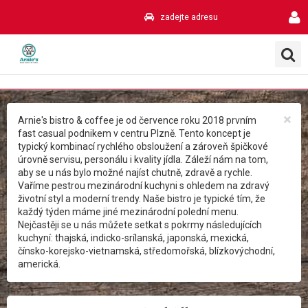
zadejte adresu
×
Arnie's bistro & coffee je od července roku 2018 prvním
fast casual podnikem v centru Plzně. Tento koncept je
typický kombinací rychlého obsloužení a zároveň špičkové
úrovně servisu, personálu i kvality jídla. Záleží nám na tom,
aby se u nás bylo možné najíst chutně, zdravě a rychle.
Vaříme pestrou mezinárodní kuchyni s ohledem na zdravý
životní styl a moderní trendy. Naše bistro je typické tím, že
každý týden máme jiné mezinárodní polední menu.
Nejčastěji se u nás můžete setkat s pokrmy následujících
kuchyní: thajská, indicko-srílanská, japonská, mexická,
čínsko-korejsko-vietnamská, středomořská, blízkovýchodní,
americká.